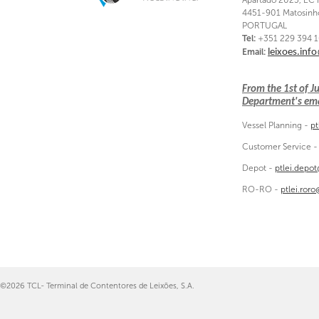
Apartado 2025, EC 
4451-901 Matosinh
PORTUGAL
Tel:
+351 229 394 
Email:
leixoes.inf
From the 1st of 
Department's emai
Vessel Planning -
pt
Customer Service 
Depot -
ptlei.depo
RO-RO -
ptlei.ror
©2026 TCL- Terminal de Contentores de Leixões, S.A.