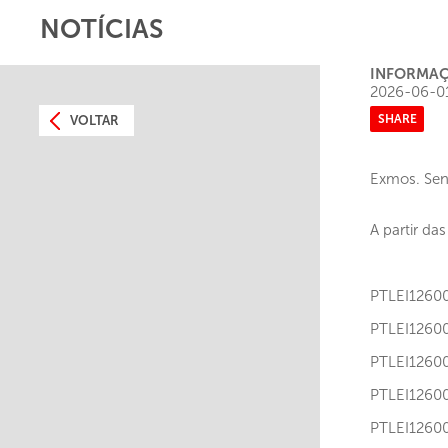
NOTÍCIAS
INFORMAÇ
2026-06-0
SHARE
VOLTAR
Exmos. Senh
A partir da
PTLEI12
PTLEI12
PTLEI12
PTLEI1
PTLEI12