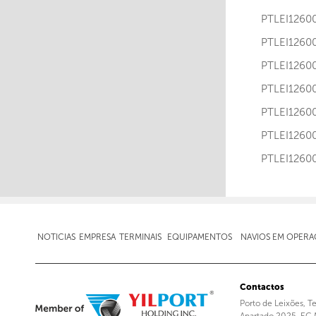
PTLEI12
PTLEI12
PTLEI12
PTLEI12
PTLEI12
PTLEI12
PTLEI12
NOTICIAS
EMPRESA
TERMINAIS
EQUIPAMENTOS
NAVIOS EM OPER
Contactos
Porto de Leixões, T