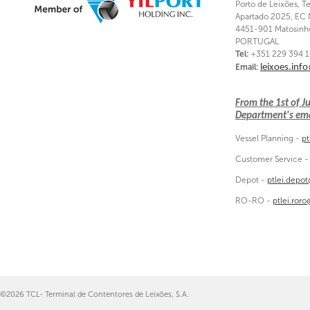
Porto de Leixões, T
Apartado 2025, EC 
4451-901 Matosinh
PORTUGAL
Tel:
+351 229 394 
Email:
leixoes.inf
From the 1st of 
Department's emai
Vessel Planning -
pt
Customer Service 
Depot -
ptlei.depo
RO-RO -
ptlei.ror
©2026 TCL- Terminal de Contentores de Leixões, S.A.