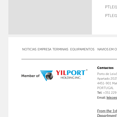
PTLE
PTLE
NOTICIAS
EMPRESA
TERMINAIS
EQUIPAMENTOS
NAVIOS EM 
Contactos
Porto de Leix
Apartado 202
4451-901 Mat
PORTUGAL
Tel:
+351 229
Email:
leixoe
From the 1s
Department's