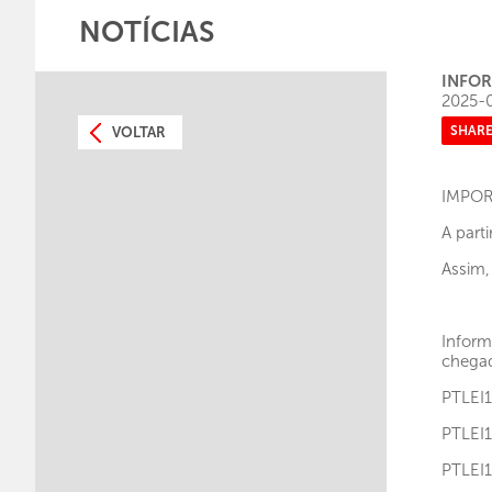
NOTÍCIAS
INFOR
2025-
SHAR
VOLTAR
IMPOR
A part
Assim,
Inform
chegad
PTLE
PTLE
PTLE