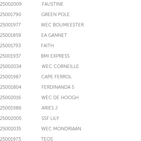
I125002009 FAUSTINE
I125001790 GREEN POLE
I125001977 WEC BOUMEESTER
I125001859 EA GANNET
I125001793 FAITH
I125001937 BMI EXPRESS
I125002034 WEC CORNEILLE
I125001987 CAPE FERROL
I125001804 FERDINANDA S
I125002016 WEC DE HOOGH
I125001986 ARIES J
I125002005 SSF LILY
I125002035 WEC MONDRIAAN
I125001973 TEOS