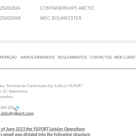
I125001824 CONTAINERSHIPS ARCTIC
I125001998 WEC BOUMEESTER
OPERAÇÃO
NAVIOS ESPERADOS
REGULAMENTOS
CONTACTOS
WEB CLIENT
ões, Terminal de Contentores Sul, Edifício YILPORT
5, EC Matosinhos
osinhos
 394 100
s.info@yilport.com
t of June 2023 the YILPORT Leixões Operations
 email was divided into the following structure: